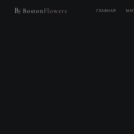
B
Boston
Flowers
F
ГЛАВНАЯ
МА