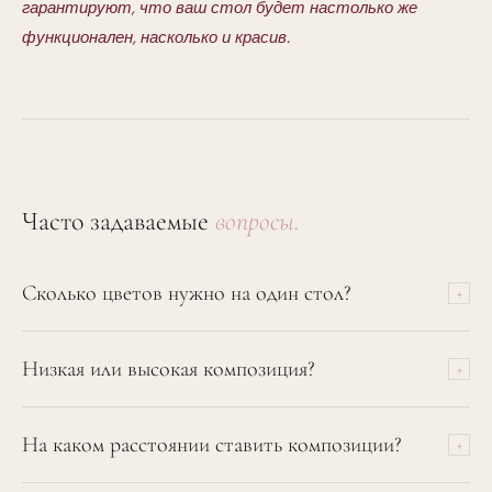
гарантируют, что ваш стол будет настолько же
функционален, насколько и красив.
Часто задаваемые
вопросы.
Сколько цветов нужно на один стол?
+
Для стандартного круглого стола на 8 человек достаточно
Низкая или высокая композиция?
+
одной крупной композиции или трех небольших
кластеров. Для длинных столов — одна инсталляция на
Используйте правило 30/60: ниже 30 см для интимности
каждые 1-1.5 метра.
На каком расстоянии ставить композиции?
+
или выше 60 см на тонких стойках для драмы. Избегайте
среднего уровня "на уровне глаз".