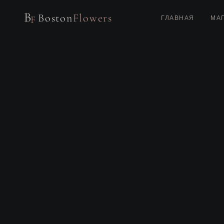
B
Boston
Flowers
F
ГЛАВНАЯ
МА