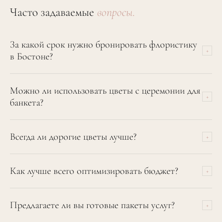
Часто задаваемые
вопросы.
За какой срок нужно бронировать флористику
+
в Бостоне?
Для полноценного оформления лучше начинать за 6-9
Можно ли использовать цветы с церемонии для
месяцев. Для популярных дат с мая по октябрь лучше
+
банкета?
бронировать за год.
Да, но это должно быть заложено в дизайн. Напольные
Всегда ли дорогие цветы лучше?
+
композиции переносятся легко, сложные инсталляции и
арки — нет.
Нет. Масштаб, свежесть и правильное расположение
Как лучше всего оптимизировать бюджет?
+
важнее цены отдельного стебля.
Уменьшите количество точек оформления. Вложитесь в
Предлагаете ли вы готовые пакеты услуг?
+
три ключевые зоны (Вход, Церемония, Столы) вместо
декора каждого угла.