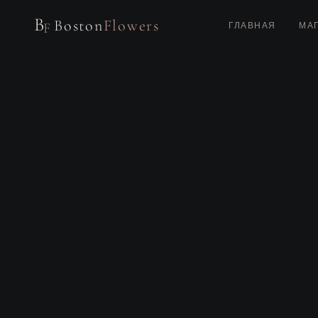
B
Boston
Flowers
F
ГЛАВНАЯ
МА